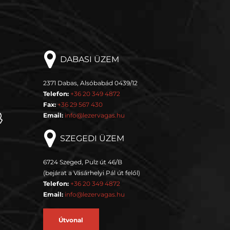
DABASI ÜZEM
2371 Dabas, Alsóbabád 0439/12
Telefon:
+36 20 349 4872
Fax:
+36 29 567 430
Email:
info@lezervagas.hu
SZEGEDI ÜZEM
6724 Szeged, Pulz út 46/B
(bejárat a Vásárhelyi Pál út felől)
Telefon:
+36 20 349 4872
Email:
info@lezervagas.hu
Útvonal