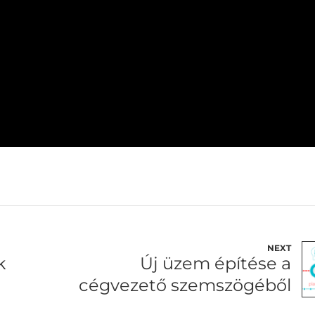
NEXT
k
Új üzem építése a
cégvezető szemszögéből