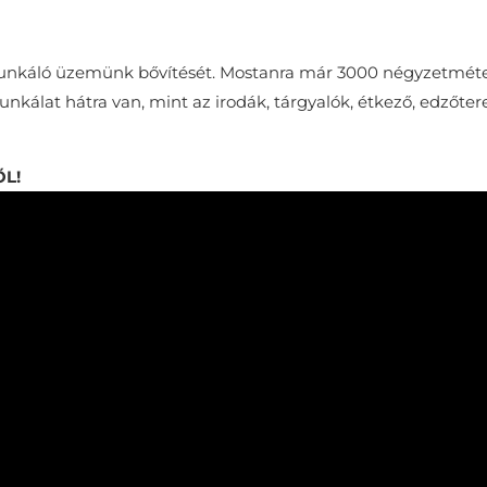
nkáló üzemünk bővítését. Mostanra már 3000 négyzetmét
unkálat hátra van, mint az irodák, tárgyalók, étkező, edzőte
ŐL!