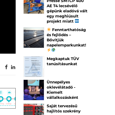
Presse SMTCP 400
AE T4 lecsévélő
gépünk eladóvá vált
egy meghiúsult
projekt miatt
Fenntarthatóság
és fejlődés –
Bővítjük
napelemparkunkat!
Megkaptuk TÜV
tanúsításunkat
Ünnepélyes
oklevélátadó -
Kiemelt
vállalkozásként
Saját tervezésű
hajlítós szekrény