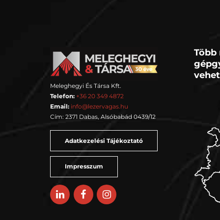
Több 
gépgy
vehet
Meleghegyi És Társa Kft.
Telefon:
+36 20 349 4872
Email:
info@lezervagas.hu
Cím: 2371 Dabas, Alsóbabád 0439/12
Adatkezelési Tájékoztató
Impresszum