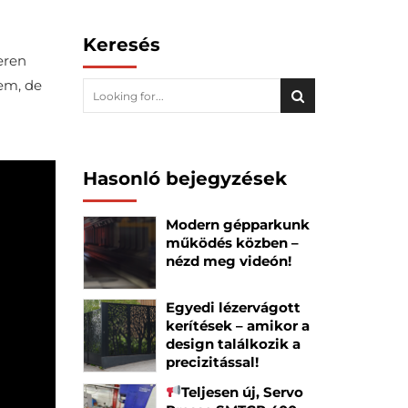
Keresés
eren
rem, de
Hasonló bejegyzések
Modern gépparkunk
működés közben –
nézd meg videón!
Egyedi lézervágott
kerítések – amikor a
design találkozik a
precizitással!
Teljesen új, Servo