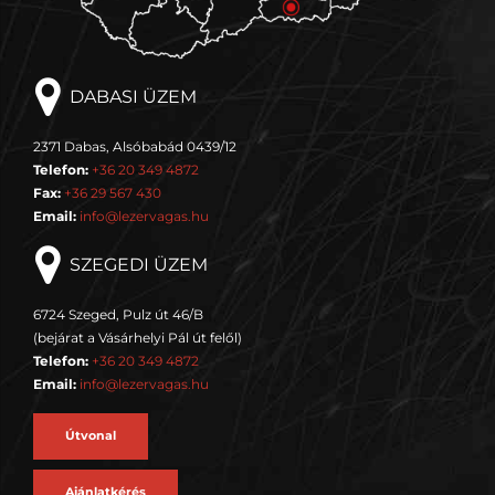
DABASI ÜZEM
2371 Dabas, Alsóbabád 0439/12
Telefon:
+36 20 349 4872
Fax:
+36 29 567 430
Email:
info@lezervagas.hu
SZEGEDI ÜZEM
6724 Szeged, Pulz út 46/B
(bejárat a Vásárhelyi Pál út felől)
Telefon:
+36 20 349 4872
Email:
info@lezervagas.hu
Útvonal
Ajánlatkérés