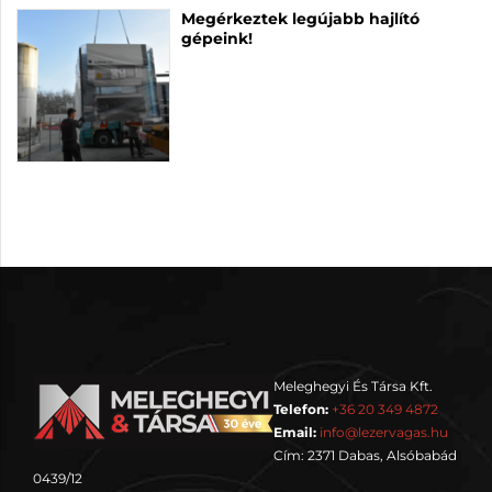
Megérkeztek legújabb hajlító
gépeink!
Meleghegyi És Társa Kft.
Telefon:
+36 20 349 4872
Email:
info@lezervagas.hu
Cím: 2371 Dabas, Alsóbabád
0439/12