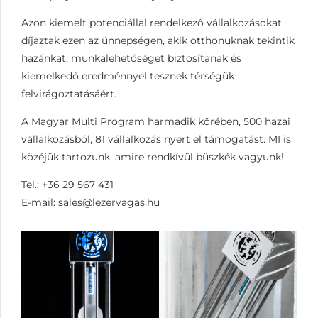
Azon kiemelt potenciállal rendelkező vállalkozásokat
díjaztak ezen az ünnepségen, akik otthonuknak tekintik
hazánkat, munkalehetőséget biztosítanak és
kiemelkedő eredménnyel tesznek térségük
felvirágoztatásáért.
A Magyar Multi Program harmadik körében, 500 hazai
vállalkozásból, 81 vállalkozás nyert el támogatást. MI is
közéjük tartozunk, amire rendkívül büszkék vagyunk!
Tel.: +36 29 567 431
E-mail:
sales@lezervagas.hu