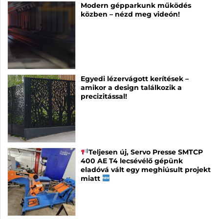
Modern gépparkunk működés
közben – nézd meg videón!
Egyedi lézervágott kerítések –
amikor a design találkozik a
precizitással!
Teljesen új, Servo Presse SMTCP
400 AE T4 lecsévélő gépünk
eladóvá vált egy meghiúsult projekt
miatt