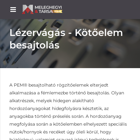
Lézervágás - Kötőelem
besajtolás
A PEM® besajtolható rögzítőelemek elterjedt
alkalmazása a fémlemezbe történő besajtolás. Olyan
alkatrészek, melyek hidegen alakítható
hordozóanyagokat hidegfolyásra késztetik, az
anyagokba történő préselés során. A hordozóanyag
megfolyása során a kötőelemben elhelyezett speciális
nútok/hornyok és recéket úgy öleli körül, hogy
húzóirányú, valamint csavaró irányú terhelésnek is