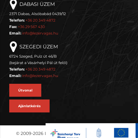
DABASI ÜZEM
2371 Dabas, Alsóbabád 0439/12
Telefon:
+36 20 349 4872
Fax:
+36 29 567 430
Email:
info@lezervagas.hu
SZEGEDI ÜZEM
6724 Szeged, Pulz út 46/B
(bejárat a Vásárhelyi Pál út felől)
Telefon:
+36 20 349 4872
Email:
info@lezervagas.hu
Útvonal
Ajánlatkérés
© 2009-2026 Lézervágás és lemezmegmunkálás •