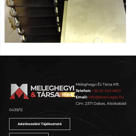
Meleghegyi És Társa Kft.
Telefon:
+36 20 349 4872
Email:
info@lezervagas.hu
Cím: 2371 Dabas, Alsóbabád
0439/12
Adatkezelési Tájékoztató