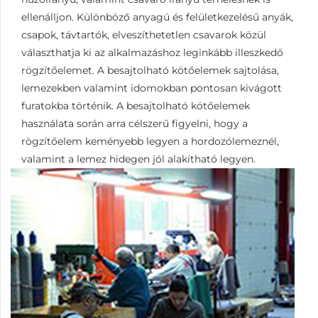
ellenálljon. Különböző anyagú és felületkezelésű anyák,
csapok, távtartók, elveszíthetetlen csavarok közül
választhatja ki az alkalmazáshoz leginkább illeszkedő
rögzítőelemet. A besajtolható kötőelemek sajtolása,
lemezekben valamint idomokban pontosan kivágott
furatokba történik. A besajtolható kötőelemek
használata során arra célszerű figyelni, hogy a
rögzítőelem keményebb legyen a hordozólemeznél,
valamint a lemez hidegen jól alakítható legyen.