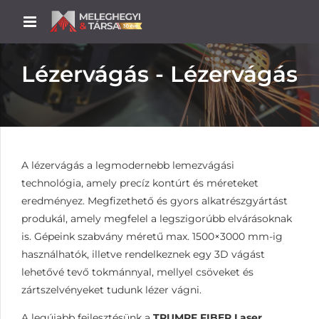
Lézervágás - Lézervágás
A lézervágás a legmodernebb lemezvágási
technológia, amely precíz kontúrt és méreteket
eredményez. Megfizethető és gyors alkatrészgyártást
produkál, amely megfelel a legszigorúbb elvárásoknak
is. Gépeink szabvány méretű max. 1500×3000 mm-ig
használhatók, illetve rendelkeznek egy 3D vágást
lehetővé tevő tokmánnyal, mellyel csöveket és
zártszelvényeket tudunk lézer vágni.
A legújabb fejlesztésünk a
TRUMPF FIBER Laser