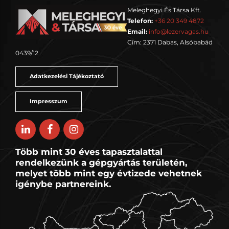
Meleghegyi És Társa Kft.
Telefon:
+36 20 349 4872
Email:
info@lezervagas.hu
Cím: 2371 Dabas, Alsóbabád
0439/12
Adatkezelési Tájékoztató
Impresszum
Több mint 30 éves tapasztalattal
rendelkezünk a gépgyártás területén,
melyet több mint egy évtizede vehetnek
igénybe partnereink.