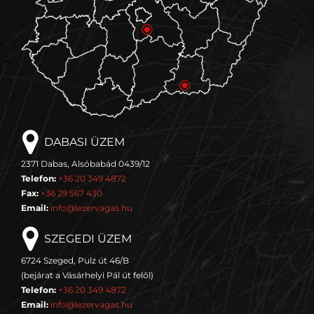
DABASI ÜZEM
2371 Dabas, Alsóbabád 0439/12
Telefon:
+36 20 349 4872
Fax:
+36 29 567 430
Email:
info@lezervagas.hu
SZEGEDI ÜZEM
6724 Szeged, Pulz út 46/B
(bejárat a Vásárhelyi Pál út felől)
Telefon:
+36 20 349 4872
Email:
info@lezervagas.hu