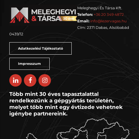
Meleghegyi És Társa Kft.
Telefon:
+36 20 349 4872
Email:
info@lezervagas.hu
Cím: 2371 Dabas, Alsóbabád
0439/12
Adatkezelési Tájékoztató
Impresszum
Több mint 30 éves tapasztalattal
rendelkezünk a gépgyártás területén,
melyet több mint egy évtizede vehetnek
igénybe partnereink.