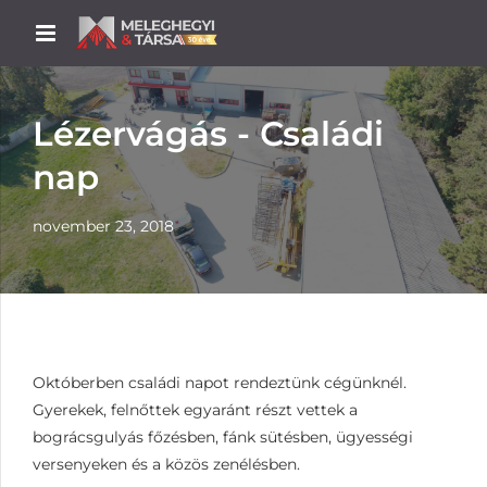
Lézervágás - Családi
nap
november 23, 2018
Októberben családi napot rendeztünk cégünknél.
Gyerekek, felnőttek egyaránt részt vettek a
bográcsgulyás főzésben, fánk sütésben, ügyességi
versenyeken és a közös zenélésben.