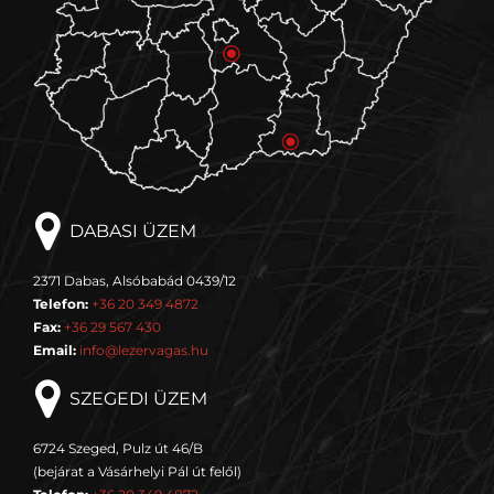
DABASI ÜZEM
2371 Dabas, Alsóbabád 0439/12
Telefon:
+36 20 349 4872
Fax:
+36 29 567 430
Email:
info@lezervagas.hu
SZEGEDI ÜZEM
6724 Szeged, Pulz út 46/B
(bejárat a Vásárhelyi Pál út felől)