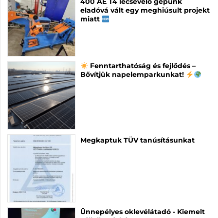
400 AE T4 lecsévélő gépünk
eladóvá vált egy meghiúsult projekt
miatt
Fenntarthatóság és fejlődés –
Bővítjük napelemparkunkat!
Megkaptuk TÜV tanúsításunkat
Ünnepélyes oklevélátadó - Kiemelt