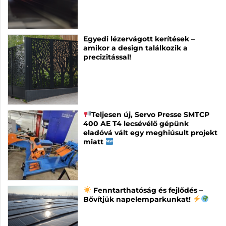
Egyedi lézervágott kerítések –
amikor a design találkozik a
precizitással!
Teljesen új, Servo Presse SMTCP
400 AE T4 lecsévélő gépünk
eladóvá vált egy meghiúsult projekt
miatt
Fenntarthatóság és fejlődés –
Bővítjük napelemparkunkat!