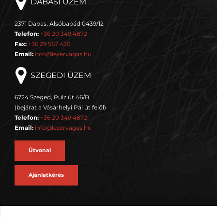
DABASI ÜZEM
2371 Dabas, Alsóbabád 0439/12
Telefon:
+36 20 349 4872
Fax:
+36 29 567 430
Email:
info@lezervagas.hu
SZEGEDI ÜZEM
6724 Szeged, Pulz út 46/B
(bejárat a Vásárhelyi Pál út felől)
Telefon:
+36 20 349 4872
Email:
info@lezervagas.hu
Útvonal
Ajánlatkérés