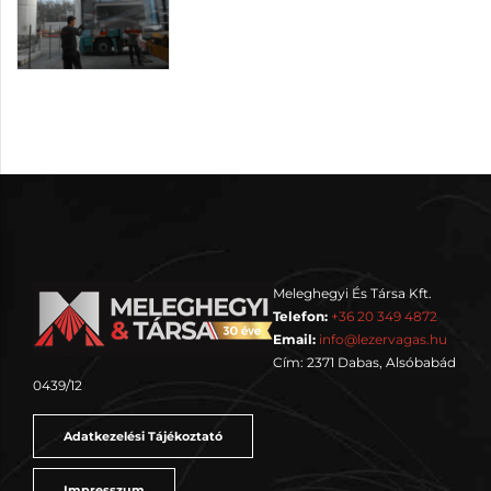
Meleghegyi És Társa Kft.
Telefon:
+36 20 349 4872
Email:
info@lezervagas.hu
Cím: 2371 Dabas, Alsóbabád
0439/12
Adatkezelési Tájékoztató
Impresszum