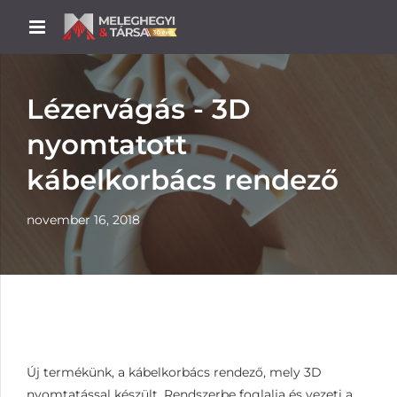
Lézervágás - 3D
nyomtatott
kábelkorbács rendező
november 16, 2018
Új termékünk, a kábelkorbács rendező, mely 3D
nyomtatással készült. Rendszerbe foglalja és vezeti a