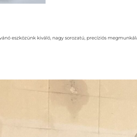
ívánó eszközünk kiváló, nagy sorozatú, precíziós megmunkál