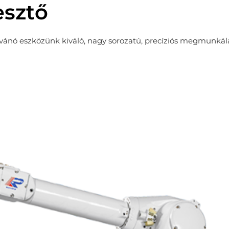
sztő
ívánó eszközünk kiváló, nagy sorozatú, precíziós megmunkál