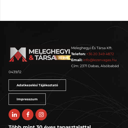
Meleghegyi És Társa Kft.
Telefon:
+36 20 349 4872
Email:
info@lezervagas.hu
Cím: 2371 Dabas, Alsóbabád
0439/12
Adatkezelési Tájékoztató
Impresszum
Több mint 30 éves tapasztalattal