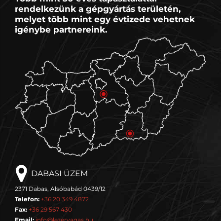
rendelkezünk a gépgyártás területén,
melyet több mint egy évtizede vehetnek
igénybe partnereink.
DABASI ÜZEM
2371 Dabas, Alsóbabád 0439/12
Telefon:
+36 20 349 4872
Fax:
+36 29 567 430
Email:
info@lezervagas.hu