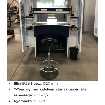
Élhajlítási hossz:
1020 mm
Y-Tengely munkafolyamatának maximális
sebessége:
25 mm/s
Nyomóerő:
360 kN