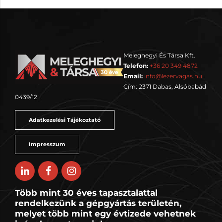
Meleghegyi És Társa Kft.
Telefon:
+36 20 349 4872
Email:
info@lezervagas.hu
Cím: 2371 Dabas, Alsóbabád
0439/12
Adatkezelési Tájékoztató
Impresszum
Több mint 30 éves tapasztalattal
rendelkezünk a gépgyártás területén,
melyet több mint egy évtizede vehetnek