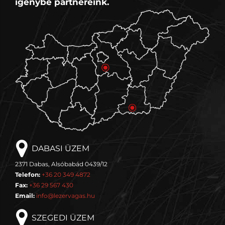
igénybe partnereink.
DABASI ÜZEM
2371 Dabas, Alsóbabád 0439/12
Telefon:
+36 20 349 4872
Fax:
+36 29 567 430
Email:
info@lezervagas.hu
SZEGEDI ÜZEM