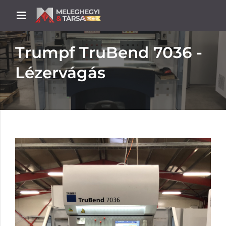
Trumpf TruBend 7036 -
Lézervágás