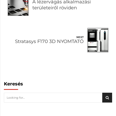
A lézervágás alkalmazási
területeiről röviden
NEXT
Stratasys F170 3D NYOMTATÓ
Keresés