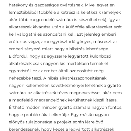
hatékony és gazdaságos gyártásnak. Mivel egyetlen
lemeztáblából többféle alkatrész is keletkezik (amelyek
akár több megrendelő számára is készülhetnek), így az
alkatrészek kivágása után a különféle alkatrészeket szét
kell válogatni és azonosítani kell. Ezt jelenleg emberi
erőforrás végzi, ami egyrészt időigényes, másrészt az
emberi tényező miatt nagy a hibázás lehetősége.
Előfordul, hogy az egyszerre legyártott különböző
alkatrészek csak nagyon kis mértékben térnek el
egymástól, ez az ember általi azonosítást még
nehezebbé teszi. A hibás alkatrészazonosításnak
nagyon kellemetlen következményei lehetnek a gyártó
számára, az alkatrészek téves megnevezéssel, akár nem
a megfelelő megrendelőnek kerülhetnek kiszállításra.
Érthető módon minden gyártó számára nagyon fontos,
hogy e problémákat elkerülje. Egy másik nagyon
előnyös tulajdonsága a projekt során létrejövő
berendezésnek, hogy képes a legyártott alkatrészek