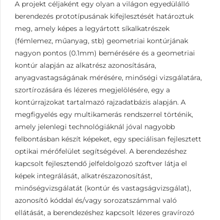
A projekt céljaként egy olyan a világon egyedülálló
berendezés prototípusának kifejlesztését határoztuk
meg, amely képes a legyártott síkalkatrészek
(fémlemez, műanyag, stb) geometriai kontúrjának
nagyon pontos (0.1mm) bemérésére és a geometriai
kontúr alapján az alkatrész azonosítására,
anyagvastagságának mérésére, minőségi vizsgálatára,
szortírozására és lézeres megjelölésére, egy a
kontúrrajzokat tartalmazó rajzadatbázis alapján. A
megfigyelés egy multikamerás rendszerrel történik,
amely jelenlegi technológiáknál jóval nagyobb
felbontásban készít képeket, egy speciálisan fejlesztett
optikai mérőfelület segítségével. A berendezéshez
kapcsolt fejlesztendő jelfeldolgozó szoftver látja el
képek integrálását, alkatrészazonosítást,
minőségvizsgálatát (kontúr és vastagságvizsgálat),
azonosító kóddal és/vagy sorozatszámmal való
ellátását, a berendezéshez kapcsolt lézeres gravírozó