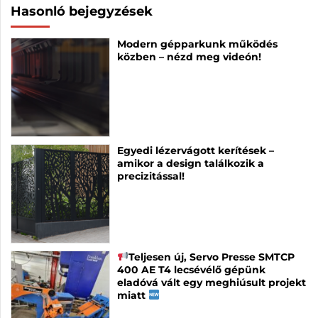
Hasonló bejegyzések
Modern gépparkunk működés
közben – nézd meg videón!
Egyedi lézervágott kerítések –
amikor a design találkozik a
precizitással!
Teljesen új, Servo Presse SMTCP
400 AE T4 lecsévélő gépünk
eladóvá vált egy meghiúsult projekt
miatt