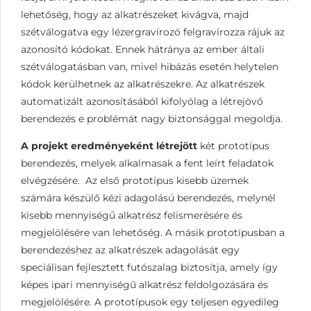
lehetőség, hogy az alkatrészeket kivágva, majd
szétválogatva egy lézergravírozó felgravírozza rájuk az
azonosító kódokat. Ennek hátránya az ember általi
szétválogatásban van, mivel hibázás esetén helytelen
kódok kerülhetnek az alkatrészekre. Az alkatrészek
automatizált azonosításából kifolyólag a létrejövő
berendezés e problémát nagy biztonsággal megoldja.
A projekt eredményeként létrejött
két prototípus
berendezés, melyek alkalmasak a fent leírt feladatok
elvégzésére. Az első prototípus kisebb üzemek
számára készülő kézi adagolású berendezés, melynél
kisebb mennyiségű alkatrész felismerésére és
megjelölésére van lehetőség. A másik prototípusban a
berendezéshez az alkatrészek adagolását egy
speciálisan fejlesztett futószalag biztosítja, amely így
képes ipari mennyiségű alkatrész feldolgozására és
megjelölésére. A prototípusok egy teljesen egyedileg