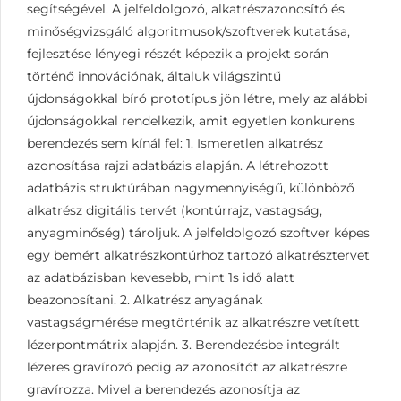
segítségével. A jelfeldolgozó, alkatrészazonosító és
minőségvizsgáló algoritmusok/szoftverek kutatása,
fejlesztése lényegi részét képezik a projekt során
történő innovációnak, általuk világszintű
újdonságokkal bíró prototípus jön létre, mely az alábbi
újdonságokkal rendelkezik, amit egyetlen konkurens
berendezés sem kínál fel: 1. Ismeretlen alkatrész
azonosítása rajzi adatbázis alapján. A létrehozott
adatbázis struktúrában nagymennyiségű, különböző
alkatrész digitális tervét (kontúrrajz, vastagság,
anyagminőség) tároljuk. A jelfeldolgozó szoftver képes
egy bemért alkatrészkontúrhoz tartozó alkatrésztervet
az adatbázisban kevesebb, mint 1s idő alatt
beazonosítani. 2. Alkatrész anyagának
vastagságmérése megtörténik az alkatrészre vetített
lézerpontmátrix alapján. 3. Berendezésbe integrált
lézeres gravírozó pedig az azonosítót az alkatrészre
gravírozza. Mivel a berendezés azonosítja az