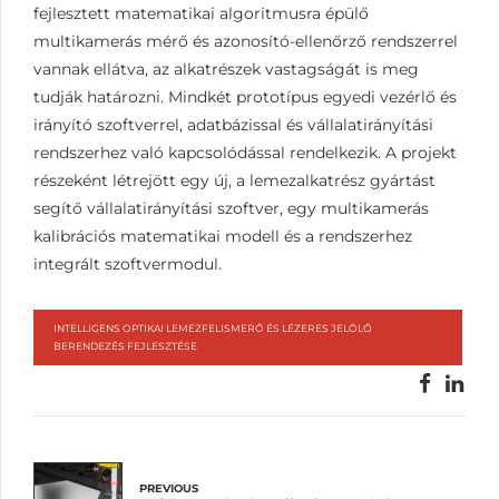
fejlesztett matematikai algoritmusra épülő
multikamerás mérő és azonosító-ellenőrző rendszerrel
vannak ellátva, az alkatrészek vastagságát is meg
tudják határozni. Mindkét prototípus egyedi vezérlő és
irányító szoftverrel, adatbázissal és vállalatirányítási
rendszerhez való kapcsolódással rendelkezik. A projekt
részeként létrejött egy új, a lemezalkatrész gyártást
segítő vállalatirányítási szoftver, egy multikamerás
kalibrációs matematikai modell és a rendszerhez
integrált szoftvermodul.
INTELLIGENS OPTIKAI LEMEZFELISMERŐ ÉS LÉZERES JELÖLŐ
BERENDEZÉS FEJLESZTÉSE
PREVIOUS