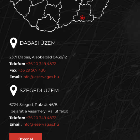
DABASI ÜZEM
2371 Dabas, Alsóbabád 0439/12
Telefon:
+36 20 349 4872
Fax:
+36 29 567 430
Email:
info@lezervagas.hu
SZEGEDI ÜZEM
6724 Szeged, Pulz út 46/B
(bejárat a Vásárhelyi Pál út felől)
Telefon:
+36 20 349 4872
Email:
info@lezervagas.hu
Útvonal