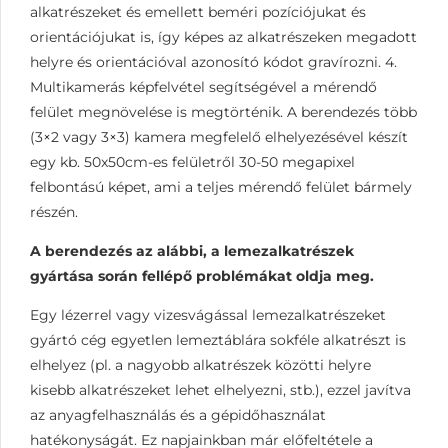
alkatrészeket és emellett beméri pozíciójukat és
orientációjukat is, így képes az alkatrészeken megadott
helyre és orientációval azonosító kódot gravírozni. 4.
Multikamerás képfelvétel segítségével a mérendő
felület megnövelése is megtörténik. A berendezés több
(3×2 vagy 3×3) kamera megfelelő elhelyezésével készít
egy kb. 50x50cm-es felületről 30-50 megapixel
felbontású képet, ami a teljes mérendő felület bármely
részén.
A berendezés az alábbi, a lemezalkatrészek
gyártása során fellépő problémákat oldja meg.
Egy lézerrel vagy vizesvágással lemezalkatrészeket
gyártó cég egyetlen lemeztáblára sokféle alkatrészt is
elhelyez (pl. a nagyobb alkatrészek közötti helyre
kisebb alkatrészeket lehet elhelyezni, stb.), ezzel javítva
az anyagfelhasználás és a gépidőhasználat
hatékonyságát. Ez napjainkban már előfeltétele a