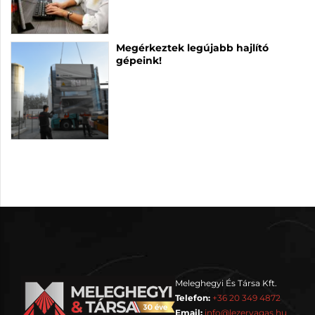
Megérkeztek legújabb hajlító
gépeink!
Meleghegyi És Társa Kft.
Telefon:
+36 20 349 4872
Email:
info@lezervagas.hu