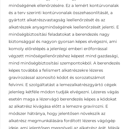
minőségének ellenőrzésére. Ez a lemért kontúrvonalak
és a terv szerinti kontúrvonalak összehasonlítását, a
gyártott alkatrészvastagság leellenőrzését és az
alkatrészek anyagminőségének leellenőrzését jelenti. E
minőségbiztosítási feladatokat a berendezés nagy
biztonsággal és nagyon gyorsan képes elvégezni, ami
komoly előrelépés a jelenlegi emberi erőforrással
végzett minőségellenőrzéshez képest mind gazdasági,
mind minőségbiztosítási szempontokból. A berendezés
képes továbbá a felismert alkatrészekre lézeres
gravírozással azonosító kódot és sorozatszámot
felvinni. E szolgáltatást a lemezalkatrészgyártó cégek
jelenleg kétféle módon tudják elvégezni. Lézeres vágás
esetén maga a lézervágó berendezés képes a kódokat
az alkatrész kivágása előtt a lemezre gravírozni. E
módszer hátránya, hogy jelentősen növekszik az
alkatrész megmunkálására fordított lézeres vágógép
ideje, ami jelentősen megnöveli az alkatrész árát. Másik