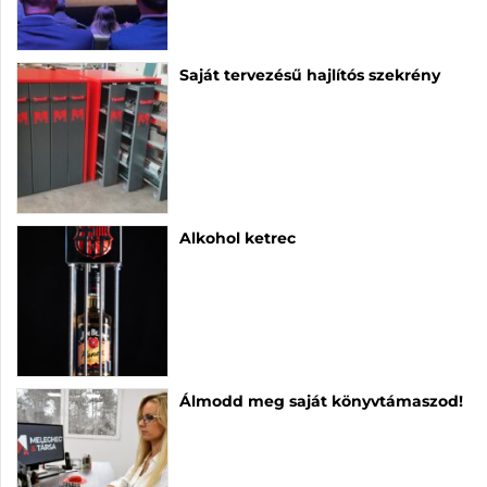
Saját tervezésű hajlítós szekrény
Alkohol ketrec
Álmodd meg saját könyvtámaszod!